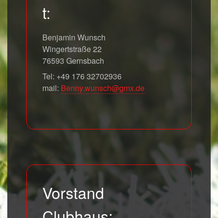
t:
Benjamin Wunsch
Wingertstraße 22
76593 Gernsbach
Tel: +49 176 32702936
mail:
Benny.wunsch@gmx.de
Vorstand
Clubhaus: